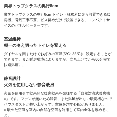
業界トップクラスの奥行8cm
業界トップクラスの奥行8cm トイレ・脱衣所に楽々設置できる暖
房機。電気工事不要、ビス留めだけで設置できる、コンパクトサ
イズのパネルヒーターです。
室温維持
朝一の冷え切ったトイレを変える
ダイヤルを回すだけでお好みの室温(5℃~35℃)に設定することが
できます。また暖房環境によりますが、立ち上げてから60分程で
快適温度に。
静音設計
火気を使用しない静音暖房
火気を使用せず効果的な暖房効果を発揮する「自然対流式暖房機
※」です。ファンが無いため静音、また温風が出ない暖房機なので
ハウスダストが舞い上がらず、空気を汚す心配がありません。
※ 暖めた空気を室内の自然な空気を利用して室内全体を暖めるこ
と。