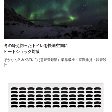
冬の冷え切ったトイレを快適空間に
ヒートショック対策
ぽかりんP-3(K3TK-2) (意匠登録済）業界最小・室温維持・静音設
計